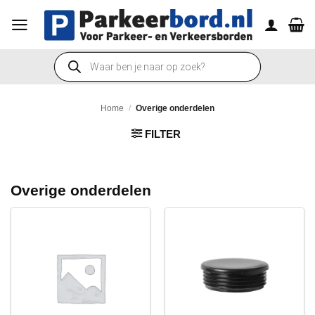
Ga
naar
inhoud
Producten
zoeken
Home
/
Overige onderdelen
FILTER
Overige onderdelen