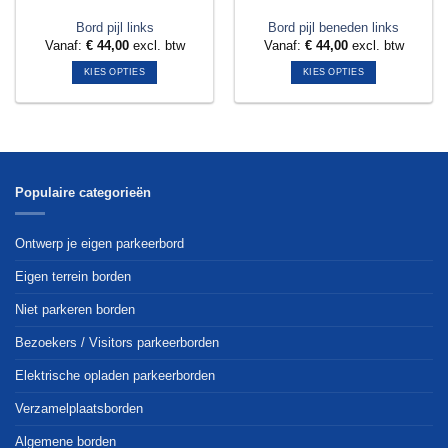
Bord pijl links
Bord pijl beneden links
Vanaf:
€
44,00
excl. btw
Vanaf:
€
44,00
excl. btw
KIES OPTIES
KIES OPTIES
Dit
Dit
product
product
heeft
heeft
meerdere
meerdere
variaties.
variaties.
Deze
Deze
Populaire categorieën
optie
optie
kan
kan
Ontwerp je eigen parkeerbord
gekozen
gekozen
worden
worden
Eigen terrein borden
op
op
Niet parkeren borden
de
de
productpagina
productpagina
Bezoekers / Visitors parkeerborden
Elektrische opladen parkeerborden
Verzamelplaatsborden
Algemene borden