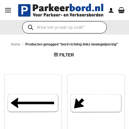
Ga
naar
inhoud
Producten
zoeken
Home
/
Producten getagged “bord richting links bewegwijzering”
FILTER