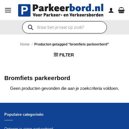
Ga
naar
inhoud
Producten
zoeken
Home
/
Producten getagged “bromfiets parkeerbord”
FILTER
Bromfiets parkeerbord
Geen producten gevonden die aan je zoekcriteria voldoen.
Populaire categorieën
Ontwerp je eigen parkeerbord