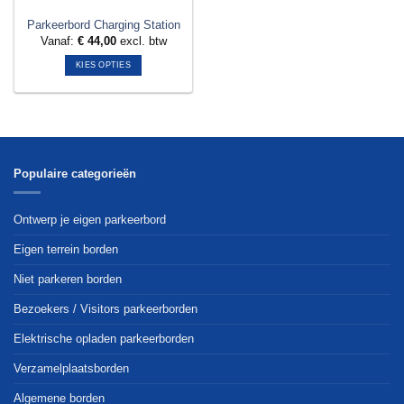
Parkeerbord Charging Station
Vanaf:
€
44,00
excl. btw
KIES OPTIES
Dit
product
heeft
meerdere
variaties.
Deze
Populaire categorieën
optie
kan
Ontwerp je eigen parkeerbord
gekozen
worden
Eigen terrein borden
op
Niet parkeren borden
de
productpagina
Bezoekers / Visitors parkeerborden
Elektrische opladen parkeerborden
Verzamelplaatsborden
Algemene borden