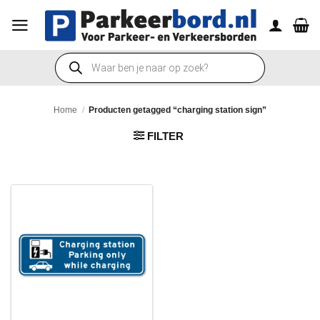
Ga
naar
inhoud
Producten
zoeken
Home
/
Producten getagged “charging station sign”
FILTER