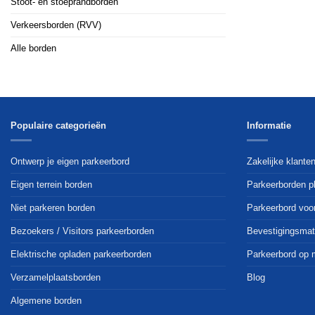
Stoot- en stoeprandborden
Verkeersborden (RVV)
Alle borden
Populaire categorieën
Informatie
Ontwerp je eigen parkeerbord
Zakelijke klante
Eigen terrein borden
Parkeerborden p
Niet parkeren borden
Parkeerbord voo
Bezoekers / Visitors parkeerborden
Bevestigingsmat
Elektrische opladen parkeerborden
Parkeerbord op 
Verzamelplaatsborden
Blog
Algemene borden