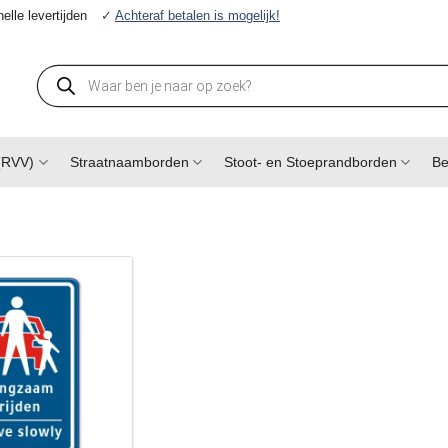
elle levertijden
✓
Achteraf betalen is mogelijk!
Producten
zoeken
(RVV)
Straatnaamborden
Stoot- en Stoeprandborden
Be