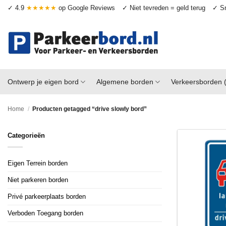
Ga
✓ 4.9
★★★★★
op Google Reviews
✓ Niet tevreden = geld terug
✓ Sn
naar
inhoud
Ontwerp je eigen bord
Algemene borden
Verkeersborden 
Home
/
Producten getagged “drive slowly bord”
Categorieën
Eigen Terrein borden
Niet parkeren borden
Privé parkeerplaats borden
Verboden Toegang borden