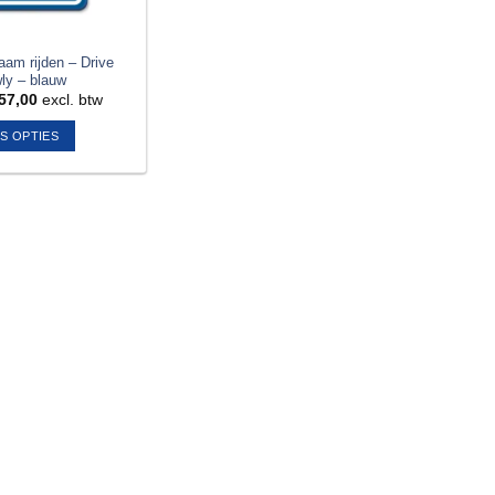
am rijden – Drive
ly – blauw
57,00
excl. btw
ES OPTIES
Dit
product
heeft
meerdere
variaties.
Deze
optie
kan
gekozen
worden
op
de
productpagina