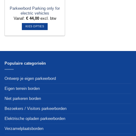
Parkeerbord Parking only for
electric vehicles
Vanaf:
€
44,00
excl. btw
KIES OPTIES
Dit
product
heeft
meerdere
variaties.
Deze
Populaire categorieën
optie
kan
Ontwerp je eigen parkeerbord
gekozen
worden
Eigen terrein borden
op
Niet parkeren borden
de
productpagina
Bezoekers / Visitors parkeerborden
Elektrische opladen parkeerborden
Verzamelplaatsborden