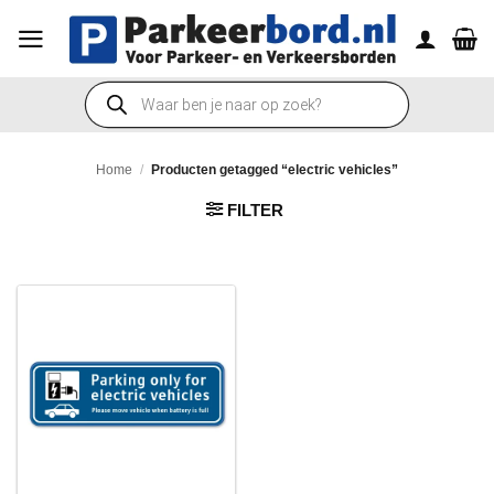
Ga
naar
inhoud
Producten
zoeken
Home
/
Producten getagged “electric vehicles”
FILTER