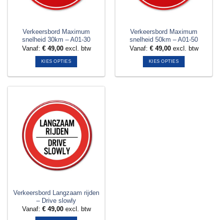
Verkeersbord Maximum
Verkeersbord Maximum
snelheid 30km – A01-30
snelheid 50km – A01-50
Vanaf:
€
49,00
excl. btw
Vanaf:
€
49,00
excl. btw
KIES OPTIES
KIES OPTIES
Dit
Dit
product
product
heeft
heeft
meerdere
meerdere
variaties.
variaties.
Deze
Deze
optie
optie
kan
kan
gekozen
gekozen
worden
worden
op
op
de
de
productpagina
productpagina
Verkeersbord Langzaam rijden
– Drive slowly
Vanaf:
€
49,00
excl. btw