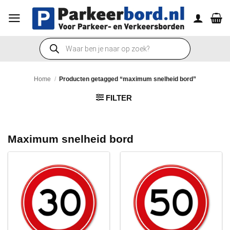
Ga
naar
inhoud
Producten
zoeken
Home
/
Producten getagged “maximum snelheid bord”
FILTER
Maximum snelheid bord