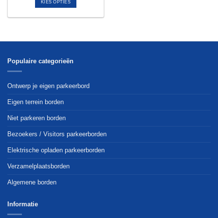
KIES OPTIES
Dit
product
heeft
meerdere
variaties.
Deze
Populaire categorieën
optie
kan
Ontwerp je eigen parkeerbord
gekozen
worden
Eigen terrein borden
op
Niet parkeren borden
de
productpagina
Bezoekers / Visitors parkeerborden
Elektrische opladen parkeerborden
Verzamelplaatsborden
Algemene borden
Informatie