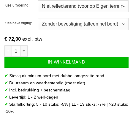
Kies uitvoering:
Kies bevestiging:
€
72,00
excl. btw
Bord Bouwverkeer rechts - geel aantal
IN WINKELMAND
✔
Stevig aluminium bord met dubbel omgezette rand
✔
Duurzaam en weerbestendig (roest niet)
✔
Incl. bedrukking + beschermlaag
Levertijd: 1 - 2 werkdagen
✔
✔
Staffelkorting: 5 - 10 stuks: -5% | 11 - 19 stuks: -7% | >20 stuks:
-10%