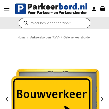
Ga
naar
inhoud
Producten
zoeken
Home
/
Verkeersborden (RVV)
/
Gele verkeersborden