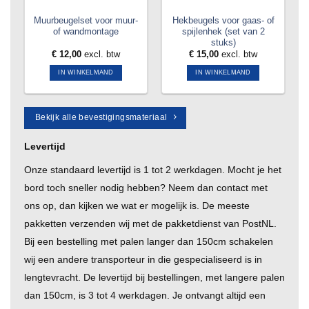
Muurbeugelset voor muur-
Hekbeugels voor gaas- of
of wandmontage
spijlenhek (set van 2
stuks)
€
12,00
excl. btw
€
15,00
excl. btw
IN WINKELMAND
IN WINKELMAND
Bekijk alle bevestigingsmateriaal
Levertijd
Onze standaard levertijd is 1 tot 2 werkdagen. Mocht je het
bord toch sneller nodig hebben? Neem dan contact met
ons op, dan kijken we wat er mogelijk is. De meeste
pakketten verzenden wij met de pakketdienst van PostNL.
Bij een bestelling met palen langer dan 150cm schakelen
a
wij een andere transporteur in die gespecialiseerd is in
lengtevracht. De levertijd bij bestellingen, met langere palen
dan 150cm, is 3 tot 4 werkdagen. Je ontvangt altijd een