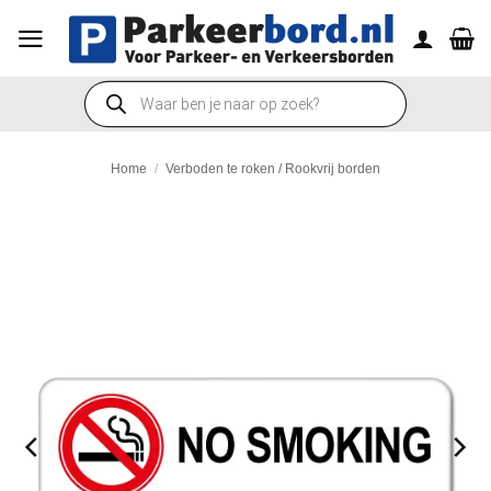
Ga
naar
inhoud
Producten
zoeken
Home
/
Verboden te roken / Rookvrij borden