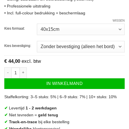
• Professionele uitstraling
• Incl. full-colour bedrukking + beschermlaag
WISSEN
Kies formaat:
Kies bevestiging:
€
44,00
excl. btw
Bord No Smoking aantal
IN WINKELMAND
Staffelkorting: 3–5 stuks: 5% | 6–9 stuks: 7% | 10+ stuks: 10%
✔
Levertijd
1 - 2 werkdagen
✔
Niet tevreden =
geld terug
✔
Track-en-trace
bij elke bestelling
✔
Vriendelijke
klantenservice!