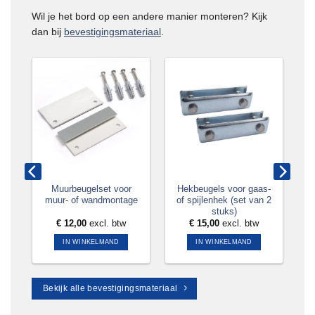
Wil je het bord op een andere manier monteren? Kijk
dan bij
bevestigingsmateriaal
.
aal
Muurbeugelset voor
Hekbeugels voor gaas-
muur- of wandmontage
of spijlenhek (set van 2
stuks)
tw
€
12,00
excl. btw
€
15,00
excl. btw
IN WINKELMAND
IN WINKELMAND
Bekijk alle bevestigingsmateriaal