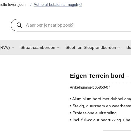
elle levertijden
✓
Achteraf betalen is mogelijk!
Producten
zoeken
(RVV)
Straatnaamborden
Stoot- en Stoeprandborden
Be
Eigen Terrein bord –
Artikelnummer:
65853-07
• Aluminium bord met dubbel om
• Stevig, duurzaam en weerbesten
• Professionele uitstraling
• Incl. full-colour bedrukking + 