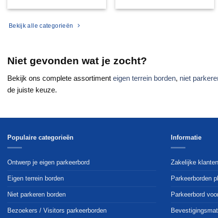
Bekijk alle categorieën
Niet gevonden wat je zocht?
Bekijk ons complete assortiment
eigen terrein borden
,
niet parker
de juiste keuze.
Populaire categorieën
Informatie
Ontwerp je eigen parkeerbord
Zakelijke klante
Eigen terrein borden
Parkeerborden p
Niet parkeren borden
Parkeerbord voo
Bezoekers / Visitors parkeerborden
Bevestigingsmat