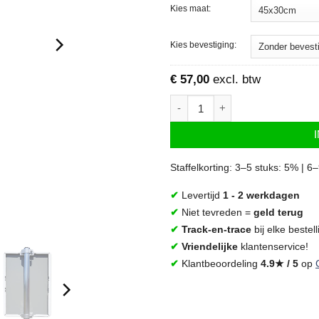
Kies maat:
Kies bevestiging:
€
57,00
excl. btw
Eigen Terrein bord - Niet parkeren I 
Staffelkorting: 3–5 stuks: 5% | 6
✔
Levertijd
1 - 2 werkdagen
✔
Niet tevreden =
geld terug
✔
Track-en-trace
bij elke bestell
✔
Vriendelijke
klantenservice!
✔
Klantbeoordeling
4.9★ / 5
op