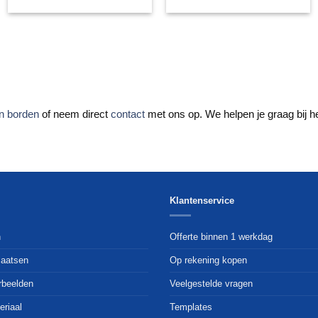
en borden
of neem direct
contact
met ons op. We helpen je graag bij 
Klantenservice
n
Offerte binnen 1 werkdag
laatsen
Op rekening kopen
rbeelden
Veelgestelde vragen
eriaal
Templates