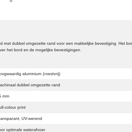
ord met dubbel omgezette rand voor een makkelijke bevestiging. Het bor
over het bord en de mogelijke bevestigingen.
oogwaardig aluminium (roestvrij)
achinaal dubbel omgezette rand
5 mm
ll-colour print
ransparant, UV-werend
oor optimale waterafvoer