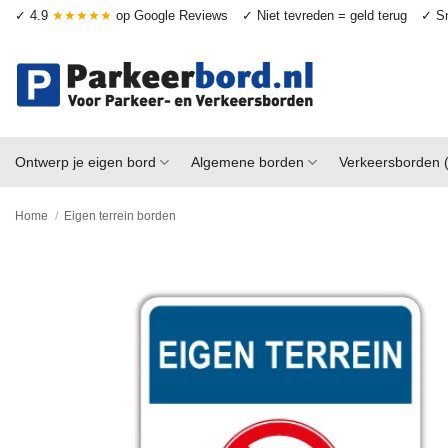
Ga
✓ 4.9
★★★★★
op Google Reviews
✓ Niet tevreden = geld terug
✓ Sn
naar
inhoud
Ontwerp je eigen bord
Algemene borden
Verkeersborden 
Home
/
Eigen terrein borden