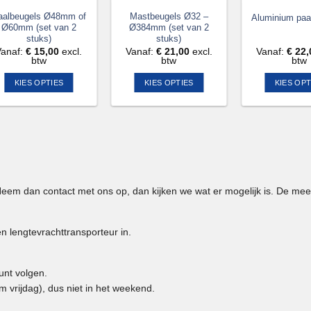
aalbeugels Ø48mm of
Mastbeugels Ø32 –
Aluminium pa
Ø60mm (set van 2
Ø384mm (set van 2
stuks)
stuks)
Vanaf:
€
15,00
excl.
Vanaf:
€
21,00
excl.
Vanaf:
€
22,
btw
btw
btw
KIES OPTIES
KIES OPTIES
KIES OPT
Dit
Dit
Dit
product
product
pr
heeft
heeft
he
meerdere
meerdere
me
variaties.
variaties.
var
Deze
Deze
De
optie
optie
op
? Neem dan contact met ons op, dan kijken we wat er mogelijk is. De mee
kan
kan
ka
gekozen
gekozen
ge
worden
worden
wo
n lengtevrachttransporteur in.
op
op
op
de
de
de
unt volgen.
productpagina
productpagina
pr
 vrijdag), dus niet in het weekend.