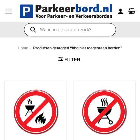
Ga
naar
inhoud
Producten
zoeken
Home
/
Producten getagged “bbq niet toegestaan borden”
FILTER