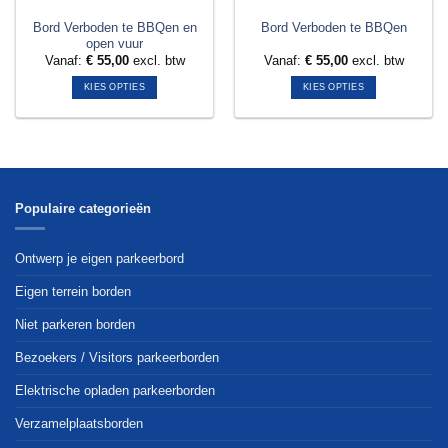
Bord Verboden te BBQen en
Bord Verboden te BBQen
open vuur
Vanaf:
€
55,00
excl. btw
Vanaf:
€
55,00
excl. btw
KIES OPTIES
KIES OPTIES
Dit
Dit
product
product
heeft
heeft
meerdere
meerdere
variaties.
variaties.
Deze
Deze
Populaire categorieën
optie
optie
kan
kan
Ontwerp je eigen parkeerbord
gekozen
gekozen
worden
worden
Eigen terrein borden
op
op
Niet parkeren borden
de
de
productpagina
productpagina
Bezoekers / Visitors parkeerborden
Elektrische opladen parkeerborden
Verzamelplaatsborden