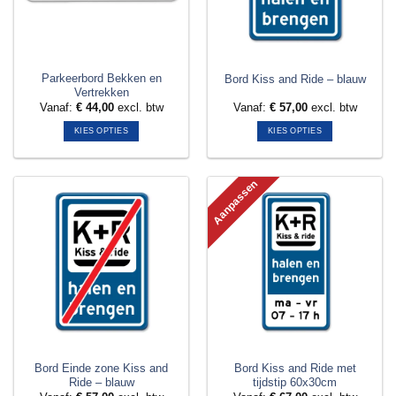
gekozen
gekozen
worden
worden
op
op
de
de
productpagina
productpagina
Parkeerbord Bekken en
Bord Kiss and Ride – blauw
Vertrekken
Vanaf:
€
44,00
excl. btw
Vanaf:
€
57,00
excl. btw
KIES OPTIES
KIES OPTIES
Dit
Dit
product
product
Aanpassen
heeft
heeft
meerdere
meerdere
variaties.
variaties.
Deze
Deze
optie
optie
kan
kan
gekozen
gekozen
worden
worden
op
op
de
de
productpagina
productpagina
Bord Einde zone Kiss and
Bord Kiss and Ride met
Ride – blauw
tijdstip 60x30cm