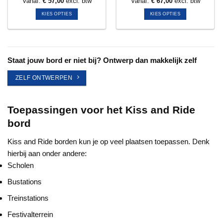
Vanaf:
€
57,00
excl. btw
Vanaf:
€
67,00
excl. btw
KIES OPTIES
KIES OPTIES
Dit
Dit
product
product
heeft
heeft
meerdere
meerdere
Staat jouw bord er niet bij? Ontwerp dan makkelijk zelf
variaties.
variaties.
Deze
Deze
ZELF ONTWERPEN
optie
optie
kan
kan
gekozen
gekozen
Toepassingen voor het Kiss and Ride
worden
worden
bord
op
op
de
de
Kiss and Ride borden kun je op veel plaatsen toepassen. Denk
productpagina
productpagina
hierbij aan onder andere:
Scholen
Bustations
Treinstations
Festivalterrein