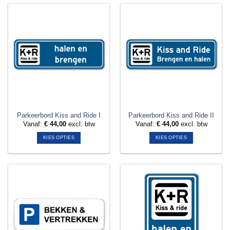
Parkeerbord Kiss and Ride I
Parkeerbord Kiss and Ride II
Vanaf:
€
44,00
excl. btw
Vanaf:
€
44,00
excl. btw
KIES OPTIES
KIES OPTIES
Dit
Dit
product
product
heeft
heeft
meerdere
meerdere
variaties.
variaties.
Deze
Deze
optie
optie
kan
kan