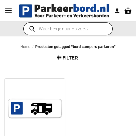
Ga
naar
inhoud
Producten
zoeken
Home
/
Producten getagged “bord campers parkeren”
FILTER