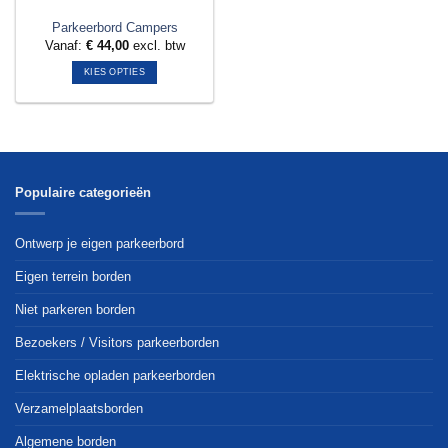
Parkeerbord Campers
Vanaf:
€
44,00
excl. btw
KIES OPTIES
Dit
product
heeft
meerdere
variaties.
Deze
Populaire categorieën
optie
kan
Ontwerp je eigen parkeerbord
gekozen
worden
Eigen terrein borden
op
Niet parkeren borden
de
productpagina
Bezoekers / Visitors parkeerborden
Elektrische opladen parkeerborden
Verzamelplaatsborden
Algemene borden