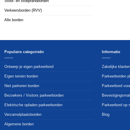
Stoot- en stoeprandborden
Verkeersborden (RVV)
Alle borden
Populaire categorieën
Informatie
Ontwerp je eigen parkeerbord
Zakelijke klante
Eigen terrein borden
Parkeerborden p
Niet parkeren borden
Parkeerbord voo
Bezoekers / Visitors parkeerborden
Bevestigingsmat
Elektrische opladen parkeerborden
Parkeerbord op 
Verzamelplaatsborden
Blog
Algemene borden