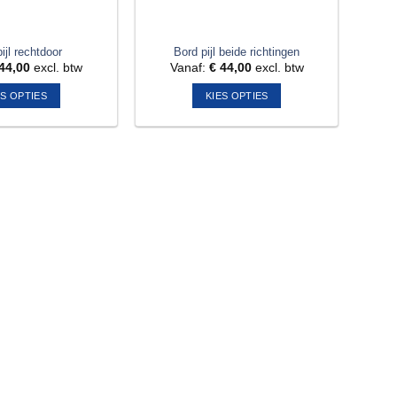
ijl rechtdoor
Bord pijl beide richtingen
44,00
excl. btw
Vanaf:
€
44,00
excl. btw
ES OPTIES
KIES OPTIES
Dit
Dit
product
product
heeft
heeft
meerdere
meerdere
variaties.
variaties.
Deze
Deze
optie
optie
kan
kan
gekozen
gekozen
worden
worden
op
op
de
de
productpagina
productpagina