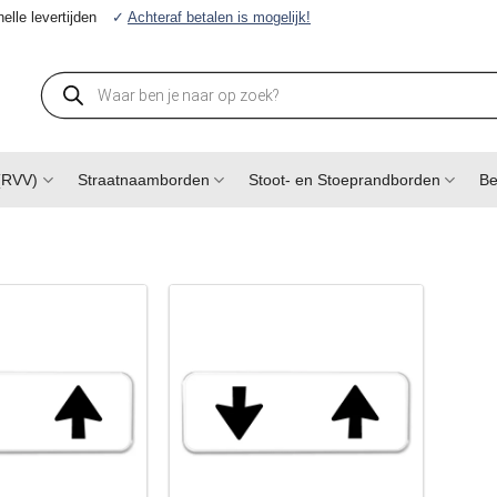
elle levertijden
✓
Achteraf betalen is mogelijk!
Producten
zoeken
(RVV)
Straatnaamborden
Stoot- en Stoeprandborden
Be