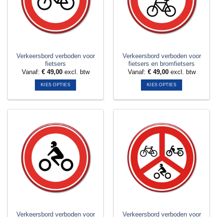
kan
kan
gekozen
gekozen
worden
worden
op
op
de
de
productpagina
productpagina
Verkeersbord verboden voor
Verkeersbord verboden voor
fietsers
fietsers en bromfietsers
Vanaf:
€
49,00
excl. btw
Vanaf:
€
49,00
excl. btw
KIES OPTIES
KIES OPTIES
Dit
Dit
product
product
heeft
heeft
meerdere
meerdere
variaties.
variaties.
Deze
Deze
optie
optie
kan
kan
gekozen
gekozen
worden
worden
op
op
de
de
productpagina
productpagina
Verkeersbord verboden voor
Verkeersbord verboden voor