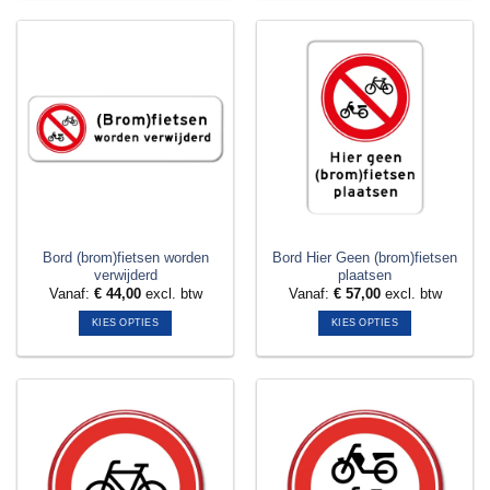
product
product
heeft
heeft
meerdere
meerdere
variaties.
variaties.
Deze
Deze
optie
optie
kan
kan
gekozen
gekozen
worden
worden
op
op
de
de
productpagina
productpagina
Bord (brom)fietsen worden
Bord Hier Geen (brom)fietsen
verwijderd
plaatsen
Vanaf:
€
44,00
excl. btw
Vanaf:
€
57,00
excl. btw
KIES OPTIES
KIES OPTIES
Dit
Dit
product
product
heeft
heeft
meerdere
meerdere
variaties.
variaties.
Deze
Deze
optie
optie