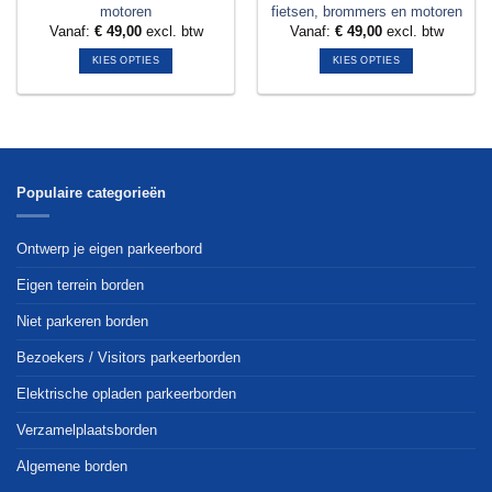
motoren
fietsen, brommers en motoren
Vanaf:
€
49,00
excl. btw
Vanaf:
€
49,00
excl. btw
KIES OPTIES
KIES OPTIES
Dit
Dit
product
product
heeft
heeft
meerdere
meerdere
variaties.
variaties.
Deze
Deze
Populaire categorieën
optie
optie
kan
kan
Ontwerp je eigen parkeerbord
gekozen
gekozen
worden
worden
Eigen terrein borden
op
op
Niet parkeren borden
de
de
productpagina
productpagina
Bezoekers / Visitors parkeerborden
Elektrische opladen parkeerborden
Verzamelplaatsborden
Algemene borden