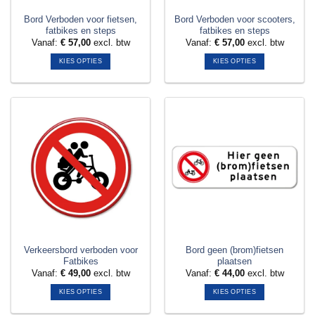
Bord Verboden voor fietsen,
Bord Verboden voor scooters,
fatbikes en steps
fatbikes en steps
Vanaf:
€
57,00
excl. btw
Vanaf:
€
57,00
excl. btw
KIES OPTIES
KIES OPTIES
Dit
Dit
product
product
heeft
heeft
meerdere
meerdere
variaties.
variaties.
Deze
Deze
optie
optie
kan
kan
gekozen
gekozen
worden
worden
op
op
de
de
productpagina
productpagina
Verkeersbord verboden voor
Bord geen (brom)fietsen
Fatbikes
plaatsen
Vanaf:
€
49,00
excl. btw
Vanaf:
€
44,00
excl. btw
KIES OPTIES
KIES OPTIES
Dit
Dit