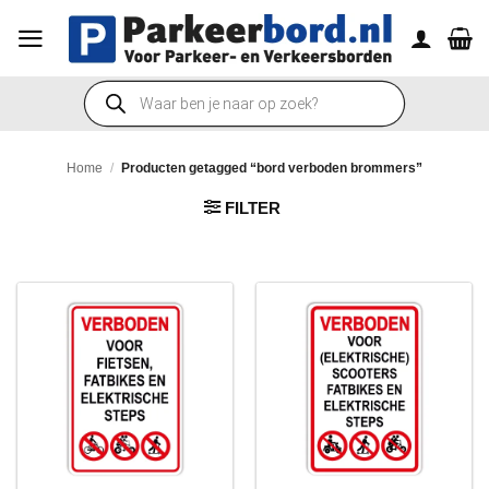
Ga
naar
inhoud
Producten
zoeken
Home
/
Producten getagged “bord verboden brommers”
FILTER