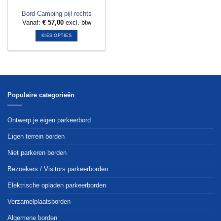
Bord Camping pijl rechts
Vanaf:
€
57,00
excl. btw
KIES OPTIES
Dit
product
heeft
meerdere
variaties.
Deze
Populaire categorieën
optie
kan
Ontwerp je eigen parkeerbord
gekozen
worden
Eigen terrein borden
op
Niet parkeren borden
de
productpagina
Bezoekers / Visitors parkeerborden
Elektrische opladen parkeerborden
Verzamelplaatsborden
Algemene borden