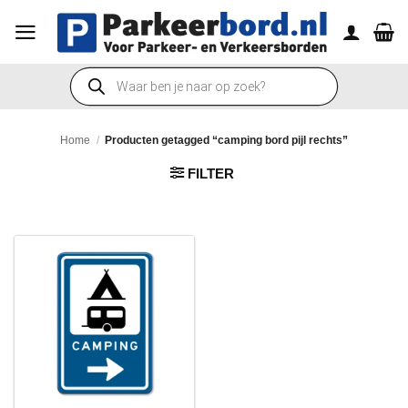
Ga
naar
inhoud
Producten
zoeken
Home
/
Producten getagged “camping bord pijl rechts”
FILTER