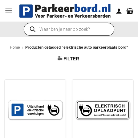
Ga
naar
inhoud
Producten
zoeken
Home
/
Producten getagged “elektrische auto parkeerplaats bord”
FILTER