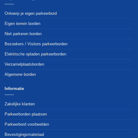
optie
optie
kan
kan
Ontwerp je eigen parkeerbord
gekozen
gekozen
worden
worden
Eigen terrein borden
op
op
Niet parkeren borden
de
de
productpagina
productpagina
Bezoekers / Visitors parkeerborden
Elektrische opladen parkeerborden
Verzamelplaatsborden
Algemene borden
Informatie
Zakelijke klanten
Parkeerborden plaatsen
Parkeerbord voorbeelden
Bevestigingsmateriaal