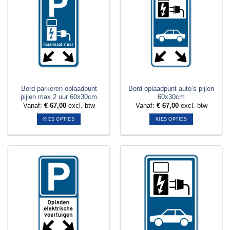
variaties.
variaties.
Deze
Deze
optie
optie
kan
kan
gekozen
gekozen
worden
worden
op
op
de
de
productpagina
productpagina
Bord parkeren oplaadpunt
Bord oplaadpunt auto’s pijlen
pijlen max 2 uur 60x30cm
60x30cm
Vanaf:
€
67,00
excl. btw
Vanaf:
€
67,00
excl. btw
KIES OPTIES
KIES OPTIES
Dit
Dit
product
product
heeft
heeft
meerdere
meerdere
variaties.
variaties.
Deze
Deze
optie
optie
kan
kan
gekozen
gekozen
worden
worden