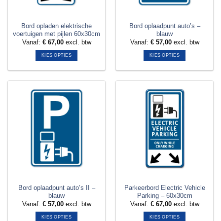
op
op
de
de
productpagina
productpagina
Bord opladen elektrische
Bord oplaadpunt auto’s –
voertuigen met pijlen 60x30cm
blauw
Vanaf:
€
67,00
excl. btw
Vanaf:
€
57,00
excl. btw
KIES OPTIES
KIES OPTIES
Dit
Dit
product
product
heeft
heeft
meerdere
meerdere
variaties.
variaties.
Deze
Deze
optie
optie
kan
kan
gekozen
gekozen
worden
worden
op
op
de
de
productpagina
productpagina
Bord oplaadpunt auto’s II –
Parkeerbord Electric Vehicle
blauw
Parking – 60x30cm
Vanaf:
€
57,00
excl. btw
Vanaf:
€
67,00
excl. btw
KIES OPTIES
KIES OPTIES