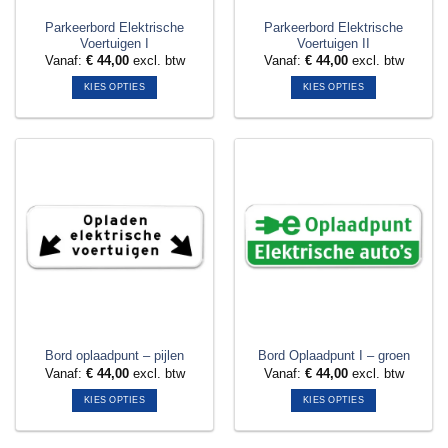
Parkeerbord Elektrische
Parkeerbord Elektrische
Voertuigen I
Voertuigen II
Vanaf:
€
44,00
excl. btw
Vanaf:
€
44,00
excl. btw
KIES OPTIES
KIES OPTIES
Dit
Dit
product
product
heeft
heeft
meerdere
meerdere
variaties.
variaties.
Deze
Deze
optie
optie
kan
kan
gekozen
gekozen
worden
worden
op
op
de
de
productpagina
productpagina
Bord oplaadpunt – pijlen
Bord Oplaadpunt I – groen
Vanaf:
€
44,00
excl. btw
Vanaf:
€
44,00
excl. btw
KIES OPTIES
KIES OPTIES
Dit
Dit
product
product