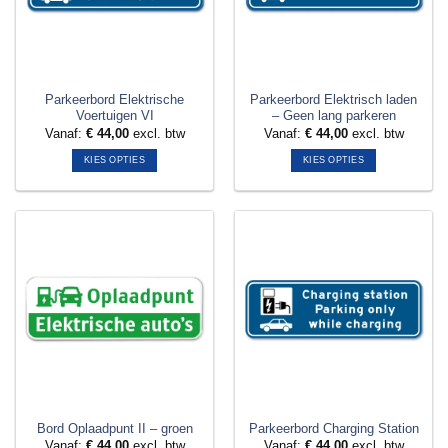
gekozen
gekozen
worden
worden
op
op
de
de
productpagina
productpagina
Parkeerbord Elektrische
Parkeerbord Elektrisch laden
Voertuigen VI
– Geen lang parkeren
Vanaf:
€
44,00
excl. btw
Vanaf:
€
44,00
excl. btw
KIES OPTIES
KIES OPTIES
Dit
Dit
product
product
heeft
heeft
meerdere
meerdere
variaties.
variaties.
Deze
Deze
optie
optie
kan
kan
gekozen
gekozen
worden
worden
op
op
de
de
productpagina
productpagina
Bord Oplaadpunt II – groen
Parkeerbord Charging Station
Vanaf:
€
44,00
excl. btw
Vanaf:
€
44,00
excl. btw