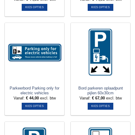
KIES OPTIES
KIES OPTIES
Dit
Dit
product
product
heeft
heeft
meerdere
meerdere
variaties.
variaties.
Deze
Deze
optie
optie
kan
kan
gekozen
gekozen
worden
worden
op
op
de
de
productpagina
productpagina
Parkeerbord Parking only for
Bord parkeren oplaadpunt
electric vehicles
pijlen 60x30cm
Vanaf:
€
44,00
excl. btw
Vanaf:
€
67,00
excl. btw
KIES OPTIES
KIES OPTIES
Dit
Dit
product
product
heeft
heeft
meerdere
meerdere