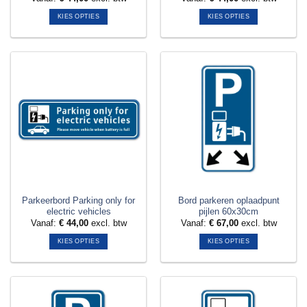
KIES OPTIES
KIES OPTIES
Dit
Dit
product
product
heeft
heeft
meerdere
meerdere
variaties.
variaties.
Deze
Deze
optie
optie
kan
kan
gekozen
gekozen
worden
worden
op
op
de
de
productpagina
productpagina
Parkeerbord Parking only for
Bord parkeren oplaadpunt
electric vehicles
pijlen 60x30cm
Vanaf:
€
44,00
excl. btw
Vanaf:
€
67,00
excl. btw
KIES OPTIES
KIES OPTIES
Dit
Dit
product
product
heeft
heeft
meerdere
meerdere