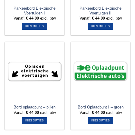
Parkeerbord Elektrische
Parkeerbord Elektrische
Voertuigen I
Voertuigen II
Vanaf:
€
44,00
excl. btw
Vanaf:
€
44,00
excl. btw
KIES OPTIES
KIES OPTIES
Dit
Dit
product
product
heeft
heeft
meerdere
meerdere
variaties.
variaties.
Deze
Deze
optie
optie
kan
kan
gekozen
gekozen
worden
worden
op
op
de
de
productpagina
productpagina
Bord oplaadpunt – pijlen
Bord Oplaadpunt I – groen
Vanaf:
€
44,00
excl. btw
Vanaf:
€
44,00
excl. btw
KIES OPTIES
KIES OPTIES
Dit
Dit
product
product