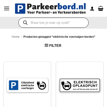
Ga
naar
inhoud
Producten
zoeken
Home
/
Producten getagged “elektrische voertuigen borden”
FILTER