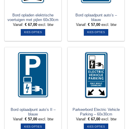
op
op
de
de
productpagina
productpagina
Bord opladen elektrische
Bord oplaadpunt auto’s –
voertuigen met pijlen 60x30cm
blauw
Vanaf:
€
67,00
excl. btw
Vanaf:
€
57,00
excl. btw
KIES OPTIES
KIES OPTIES
Dit
Dit
product
product
heeft
heeft
meerdere
meerdere
variaties.
variaties.
Deze
Deze
optie
optie
kan
kan
gekozen
gekozen
worden
worden
op
op
de
de
productpagina
productpagina
Bord oplaadpunt auto’s II –
Parkeerbord Electric Vehicle
blauw
Parking – 60x30cm
Vanaf:
€
57,00
excl. btw
Vanaf:
€
67,00
excl. btw
KIES OPTIES
KIES OPTIES