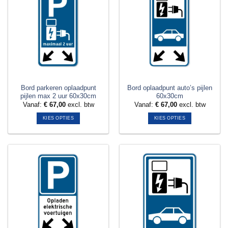
variaties.
variaties.
Deze
Deze
optie
optie
kan
kan
gekozen
gekozen
worden
worden
op
op
de
de
productpagina
productpagina
Bord parkeren oplaadpunt
Bord oplaadpunt auto’s pijlen
pijlen max 2 uur 60x30cm
60x30cm
Vanaf:
€
67,00
excl. btw
Vanaf:
€
67,00
excl. btw
KIES OPTIES
KIES OPTIES
Dit
Dit
product
product
heeft
heeft
meerdere
meerdere
variaties.
variaties.
Deze
Deze
optie
optie
kan
kan
gekozen
gekozen
worden
worden