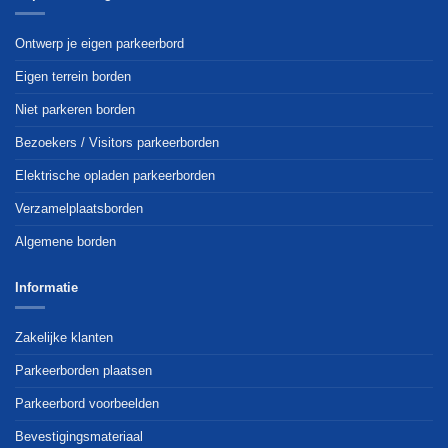
optie
optie
kan
kan
Ontwerp je eigen parkeerbord
gekozen
gekozen
worden
worden
Eigen terrein borden
op
op
Niet parkeren borden
de
de
productpagina
productpagina
Bezoekers / Visitors parkeerborden
Elektrische opladen parkeerborden
Verzamelplaatsborden
Algemene borden
Informatie
Zakelijke klanten
Parkeerborden plaatsen
Parkeerbord voorbeelden
Bevestigingsmateriaal