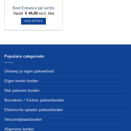
Bord Entrance pijl rechts
Vanaf:
€
44,00
excl. btw
KIES OPTIES
Dit
product
heeft
meerdere
variaties.
Deze
Populaire categorieën
optie
kan
Ontwerp je eigen parkeerbord
gekozen
worden
Eigen terrein borden
op
Niet parkeren borden
de
productpagina
Bezoekers / Visitors parkeerborden
Elektrische opladen parkeerborden
Verzamelplaatsborden
Algemene borden