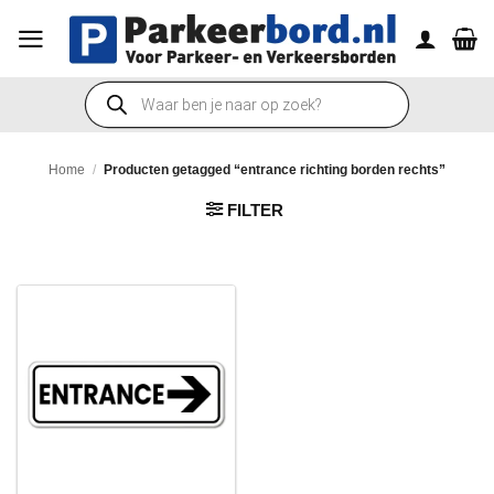
Ga
naar
inhoud
Producten
zoeken
Home
/
Producten getagged “entrance richting borden rechts”
FILTER