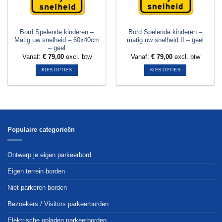
Bord Spelende kinderen –
Bord Spelende kinderen –
Matig uw snelheid – 60x40cm
matig uw snelheid II – geel
– geel
Vanaf:
€
79,00
excl. btw
Vanaf:
€
79,00
excl. btw
KIES OPTIES
KIES OPTIES
Dit
Dit
product
product
heeft
heeft
meerdere
meerdere
variaties.
variaties.
Deze
Deze
Populaire categorieën
optie
optie
kan
kan
Ontwerp je eigen parkeerbord
gekozen
gekozen
worden
worden
Eigen terrein borden
op
op
Niet parkeren borden
de
de
productpagina
productpagina
Bezoekers / Visitors parkeerborden
Elektrische opladen parkeerborden