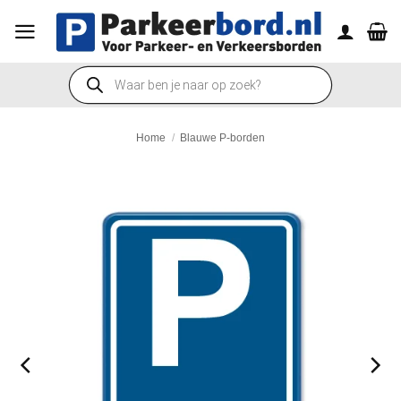
Ga
naar
inhoud
Producten
zoeken
Home
/
Blauwe P-borden