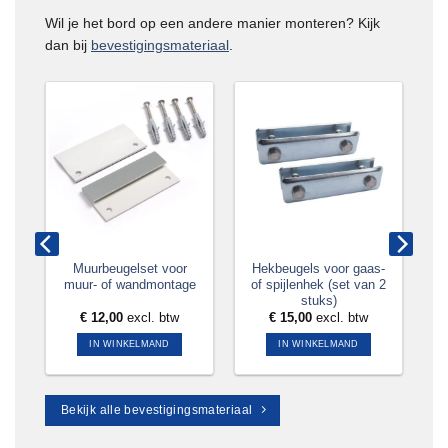
Wil je het bord op een andere manier monteren? Kijk
dan bij
bevestigingsmateriaal
.
aal
Muurbeugelset voor
Hekbeugels voor gaas-
muur- of wandmontage
of spijlenhek (set van 2
stuks)
tw
€
12,00
excl. btw
€
15,00
excl. btw
IN WINKELMAND
IN WINKELMAND
Bekijk alle bevestigingsmateriaal