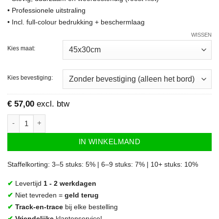
• Professionele uitstraling
• Incl. full-colour bedrukking + beschermlaag
WISSEN
Kies maat:
Kies bevestiging:
€
57,00
excl. btw
Parkeerbord Vrachtwagen - blauw aantal
IN WINKELMAND
Staffelkorting: 3–5 stuks: 5% | 6–9 stuks: 7% | 10+ stuks: 10%
✔
Levertijd
1 - 2 werkdagen
✔
Niet tevreden =
geld terug
✔
Track-en-trace
bij elke bestelling
✔
Vriendelijke
klantenservice!