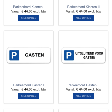
Parkeerbord Klanten I
Parkeerbord Klanten II
Vanaf:
€
44,00
excl. btw
Vanaf:
€
44,00
excl. btw
KIES OPTIES
KIES OPTIES
Dit
Dit
product
product
heeft
heeft
meerdere
meerdere
variaties.
variaties.
Deze
Deze
optie
optie
kan
kan
gekozen
gekozen
worden
worden
op
op
de
de
productpagina
productpagina
Parkeerbord Gasten I
Parkeerbord Gasten II
Vanaf:
€
44,00
excl. btw
Vanaf:
€
44,00
excl. btw
KIES OPTIES
KIES OPTIES
Dit
Dit
product
product
heeft
heeft