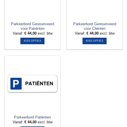
worden
worden
op
op
de
de
productpagina
productpagina
Parkeerbord Gereserveerd
Parkeerbord Gereserveerd
voor Patiënten
voor Cliënten
Vanaf:
€
44,00
excl. btw
Vanaf:
€
44,00
excl. btw
KIES OPTIES
KIES OPTIES
Dit
Dit
product
product
heeft
heeft
meerdere
meerdere
variaties.
variaties.
Deze
Deze
optie
optie
kan
kan
gekozen
gekozen
worden
worden
op
op
de
de
productpagina
productpagina
Parkeerbord Patiënten
Vanaf:
€
44,00
excl. btw