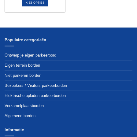
KIES OPTIES
Dit
product
heeft
meerdere
variaties.
Deze
Populaire categorieën
optie
kan
Ontwerp je eigen parkeerbord
gekozen
worden
Eigen terrein borden
op
Niet parkeren borden
de
productpagina
Bezoekers / Visitors parkeerborden
Elektrische opladen parkeerborden
Verzamelplaatsborden
Algemene borden
Informatie