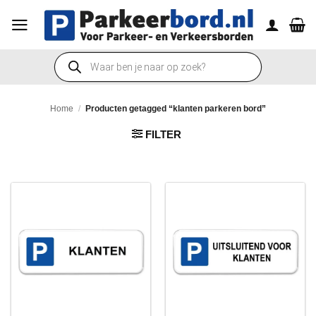
Ga
naar
inhoud
Producten
zoeken
Home
/
Producten getagged “klanten parkeren bord”
FILTER