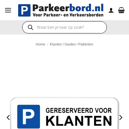
Ga
naar
inhoud
Producten
zoeken
Home
/
Klanten / Gasten / Patiënten