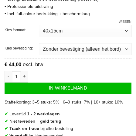
• Professionele uitstraling
• Incl. full-colour bedrukking + beschermlaag
WISSEN
Kies formaat:
Kies bevestiging:
€
44,00
excl. btw
Parkeerbord Gereserveerd voor Klanten aantal
IN WINKELMAND
Staffelkorting: 3–5 stuks: 5% | 6–9 stuks: 7% | 10+ stuks: 10%
✔
Levertijd
1 - 2 werkdagen
✔
Niet tevreden =
geld terug
✔
Track-en-trace
bij elke bestelling
✔
Vriendelijke
klantenservice!