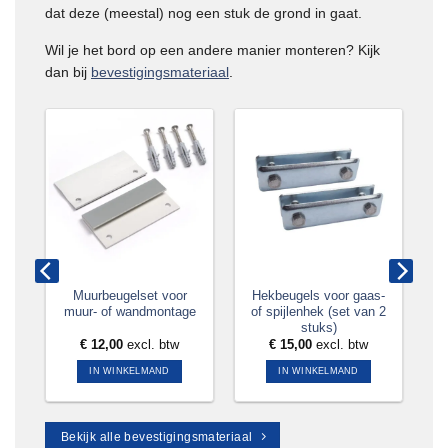
dat deze (meestal) nog een stuk de grond in gaat.
Wil je het bord op een andere manier monteren? Kijk
dan bij
bevestigingsmateriaal
.
aal
Muurbeugelset voor
Hekbeugels voor gaas-
muur- of wandmontage
of spijlenhek (set van 2
stuks)
tw
€
12,00
excl. btw
€
15,00
excl. btw
IN WINKELMAND
IN WINKELMAND
Bekijk alle bevestigingsmateriaal